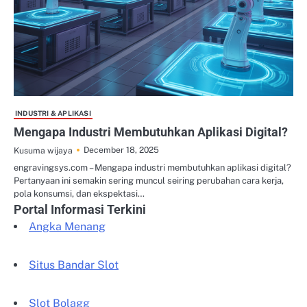
INDUSTRI & APLIKASI
Mengapa Industri Membutuhkan Aplikasi Digital?
December 18, 2025
Kusuma wijaya
engravingsys.com – Mengapa industri membutuhkan aplikasi digital?
Pertanyaan ini semakin sering muncul seiring perubahan cara kerja,
pola konsumsi, dan ekspektasi…
Portal Informasi Terkini
Angka Menang
Situs Bandar Slot
Slot Bolagg