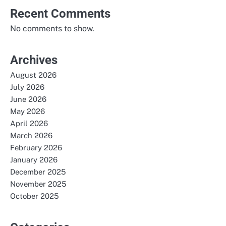
Recent Comments
No comments to show.
Archives
August 2026
July 2026
June 2026
May 2026
April 2026
March 2026
February 2026
January 2026
December 2025
November 2025
October 2025