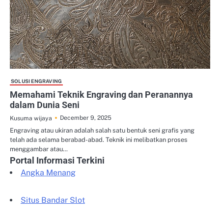
SOLUSI ENGRAVING
Memahami Teknik Engraving dan Peranannya
dalam Dunia Seni
December 9, 2025
Kusuma wijaya
Engraving atau ukiran adalah salah satu bentuk seni grafis yang
telah ada selama berabad-abad. Teknik ini melibatkan proses
menggambar atau…
Portal Informasi Terkini
Angka Menang
Situs Bandar Slot