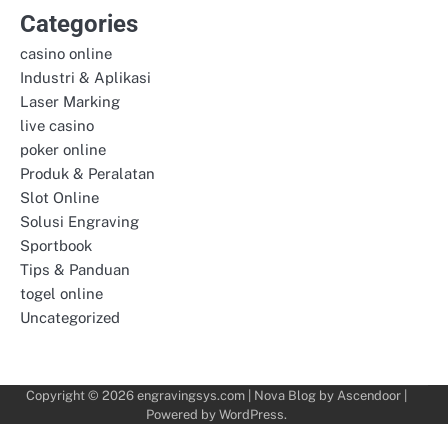
Categories
casino online
Industri & Aplikasi
Laser Marking
live casino
poker online
Produk & Peralatan
Slot Online
Solusi Engraving
Sportbook
Tips & Panduan
togel online
Uncategorized
Copyright © 2026
engravingsys.com
| Nova Blog by
Ascendoor
|
Powered by
WordPress
.