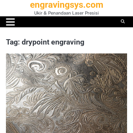
engravingsys.com
Skip
to
Ukir & Penandaan Laser Presisi
content
Tag:
drypoint engraving