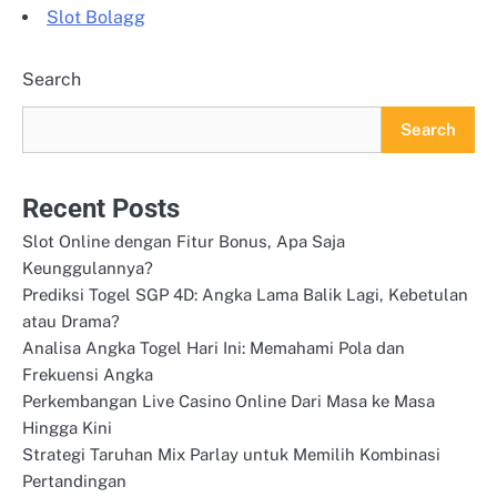
Slot Bolagg
Search
Search
Recent Posts
Slot Online dengan Fitur Bonus, Apa Saja
Keunggulannya?
Prediksi Togel SGP 4D: Angka Lama Balik Lagi, Kebetulan
atau Drama?
Analisa Angka Togel Hari Ini: Memahami Pola dan
Frekuensi Angka
Perkembangan Live Casino Online Dari Masa ke Masa
Hingga Kini
Strategi Taruhan Mix Parlay untuk Memilih Kombinasi
Pertandingan