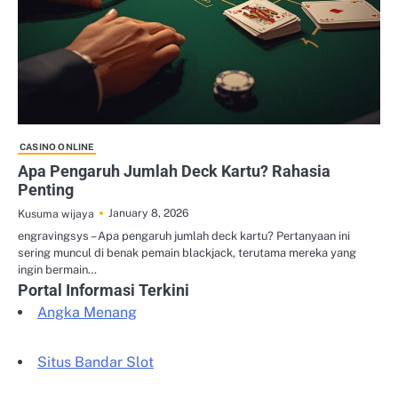
CASINO ONLINE
Apa Pengaruh Jumlah Deck Kartu? Rahasia
Penting
January 8, 2026
Kusuma wijaya
engravingsys – Apa pengaruh jumlah deck kartu? Pertanyaan ini
sering muncul di benak pemain blackjack, terutama mereka yang
ingin bermain…
Portal Informasi Terkini
Angka Menang
Situs Bandar Slot