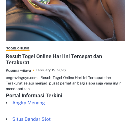
TOGEL ONLINE
Result Togel Online Hari Ini Tercepat dan
Terakurat
February 19, 2026
Kusuma wijaya
engravingsys.com – Result Togel Online Hari Ini Tercepat dan
Terakurat selalu menjadi pusat perhatian bagi siapa saja yang ingin
mendapatkan…
Portal Informasi Terkini
Angka Menang
Situs Bandar Slot