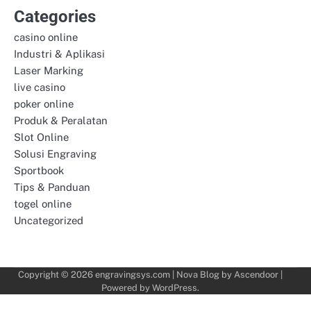
Categories
casino online
Industri & Aplikasi
Laser Marking
live casino
poker online
Produk & Peralatan
Slot Online
Solusi Engraving
Sportbook
Tips & Panduan
togel online
Uncategorized
Copyright © 2026
engravingsys.com
| Nova Blog by
Ascendoor
|
Powered by
WordPress
.