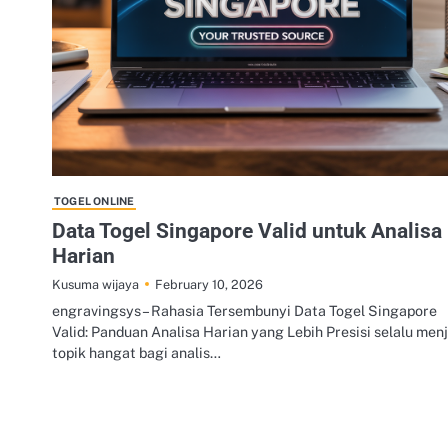
TOGEL ONLINE
Data Togel Singapore Valid untuk Analisa
Harian
February 10, 2026
Kusuma wijaya
engravingsys – Rahasia Tersembunyi Data Togel Singapore
Valid: Panduan Analisa Harian yang Lebih Presisi selalu men
topik hangat bagi analis…