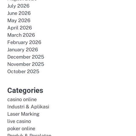
July 2026
June 2026
May 2026
April 2026
March 2026
February 2026
January 2026
December 2025
November 2025
October 2025
Categories
casino online
Industri & Aplikasi
Laser Marking
live casino
poker online
Produk & Peralatan