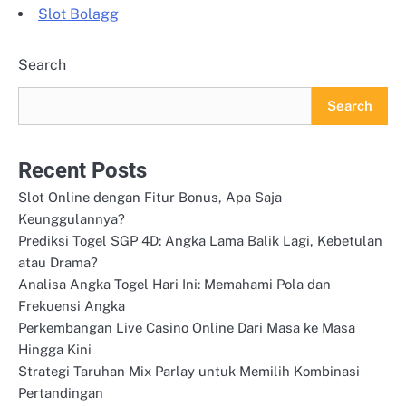
Slot Bolagg
Search
Search
Recent Posts
Slot Online dengan Fitur Bonus, Apa Saja
Keunggulannya?
Prediksi Togel SGP 4D: Angka Lama Balik Lagi, Kebetulan
atau Drama?
Analisa Angka Togel Hari Ini: Memahami Pola dan
Frekuensi Angka
Perkembangan Live Casino Online Dari Masa ke Masa
Hingga Kini
Strategi Taruhan Mix Parlay untuk Memilih Kombinasi
Pertandingan