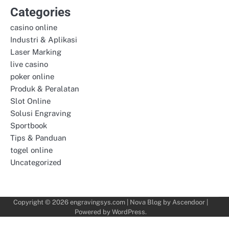
Categories
casino online
Industri & Aplikasi
Laser Marking
live casino
poker online
Produk & Peralatan
Slot Online
Solusi Engraving
Sportbook
Tips & Panduan
togel online
Uncategorized
Copyright © 2026
engravingsys.com
| Nova Blog by
Ascendoor
|
Powered by
WordPress
.