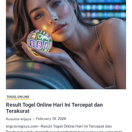
TOGEL ONLINE
Result Togel Online Hari Ini Tercepat dan
Terakurat
February 19, 2026
Kusuma wijaya
engravingsys.com – Result Togel Online Hari Ini Tercepat dan
Terakurat selalu menjadi pusat perhatian bagi siapa saja yang ingin