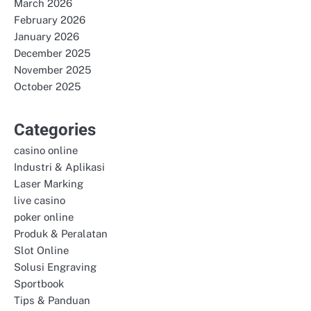
March 2026
February 2026
January 2026
December 2025
November 2025
October 2025
Categories
casino online
Industri & Aplikasi
Laser Marking
live casino
poker online
Produk & Peralatan
Slot Online
Solusi Engraving
Sportbook
Tips & Panduan