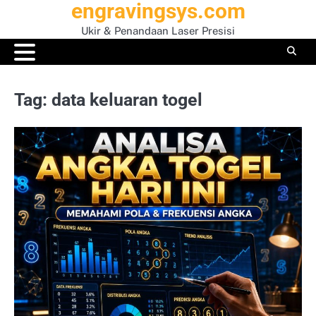
engravingsys.com
Skip
to
Ukir & Penandaan Laser Presisi
content
Tag:
data keluaran togel