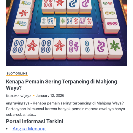
SLOT ONLINE
Kenapa Pemain Sering Terpancing di Mahjong
Ways?
January 12, 2026
Kusuma wijaya
engravingsys – Kenapa pemain sering terpancing di Mahjong Ways?
Pertanyaan ini muncul karena banyak pemain merasa awalnya hanya
coba-coba, lalu…
Portal Informasi Terkini
Angka Menang