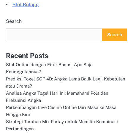
Slot Bolagg
Search
Search
Recent Posts
Slot Online dengan Fitur Bonus, Apa Saja
Keunggulannya?
Prediksi Togel SGP 4D: Angka Lama Balik Lagi, Kebetulan
atau Drama?
Analisa Angka Togel Hari Ini: Memahami Pola dan
Frekuensi Angka
Perkembangan Live Casino Online Dari Masa ke Masa
Hingga Kini
Strategi Taruhan Mix Parlay untuk Memilih Kombinasi
Pertandingan