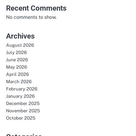
Recent Comments
No comments to show.
Archives
August 2026
July 2026
June 2026
May 2026
April 2026
March 2026
February 2026
January 2026
December 2025
November 2025
October 2025