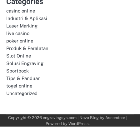
Categories
casino online
Industri & Aplikasi
Laser Marking
live casino
poker online
Produk & Peralatan
Slot Online
Solusi Engraving
Sportbook
Tips & Panduan
togel online
Uncategorized
Copyright © 2026
engravingsys.com
| Nova Blog by
Ascendoor
|
Powered by
WordPress
.