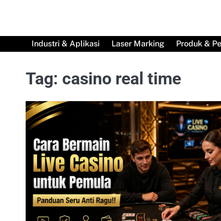
Skip
to
content
Industri & Aplikasi
Laser Marking
Produk & Pe
Tag:
casino real time