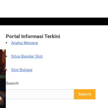
Portal Informasi Terkini
Angka Menang
Situs Bandar Slot
Slot Bolagg
Search
Search