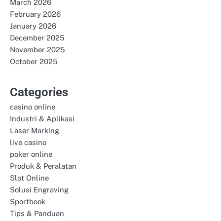
March 2026
February 2026
January 2026
December 2025
November 2025
October 2025
Categories
casino online
Industri & Aplikasi
Laser Marking
live casino
poker online
Produk & Peralatan
Slot Online
Solusi Engraving
Sportbook
Tips & Panduan