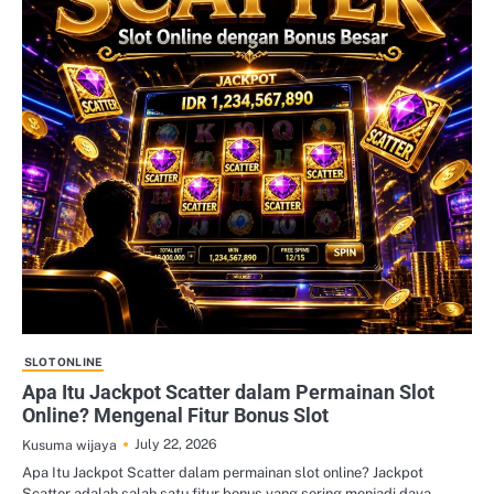
SLOT ONLINE
Apa Itu Jackpot Scatter dalam Permainan Slot
Online? Mengenal Fitur Bonus Slot
July 22, 2026
Kusuma wijaya
Apa Itu Jackpot Scatter dalam permainan slot online? Jackpot
Scatter adalah salah satu fitur bonus yang sering menjadi daya