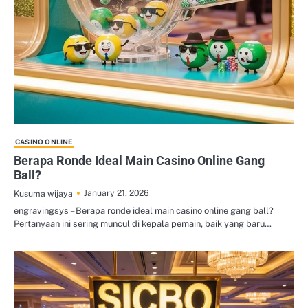
CASINO ONLINE
Berapa Ronde Ideal Main Casino Online Gang
Ball?
January 21, 2026
Kusuma wijaya
engravingsys – Berapa ronde ideal main casino online gang ball?
Pertanyaan ini sering muncul di kepala pemain, baik yang baru…