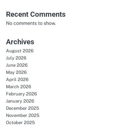
Recent Comments
No comments to show.
Archives
August 2026
July 2026
June 2026
May 2026
April 2026
March 2026
February 2026
January 2026
December 2025
November 2025
October 2025