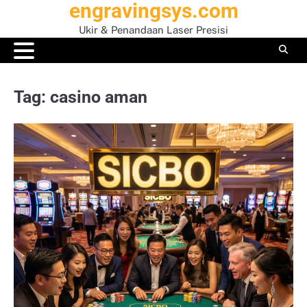
engravingsys.com
Skip
to
Ukir & Penandaan Laser Presisi
content
Tag:
casino aman