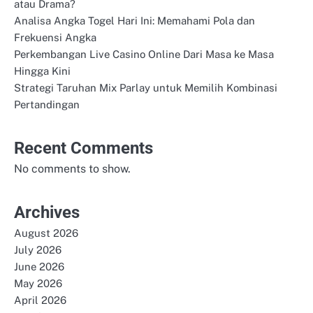
atau Drama?
Analisa Angka Togel Hari Ini: Memahami Pola dan
Frekuensi Angka
Perkembangan Live Casino Online Dari Masa ke Masa
Hingga Kini
Strategi Taruhan Mix Parlay untuk Memilih Kombinasi
Pertandingan
Recent Comments
No comments to show.
Archives
August 2026
July 2026
June 2026
May 2026
April 2026