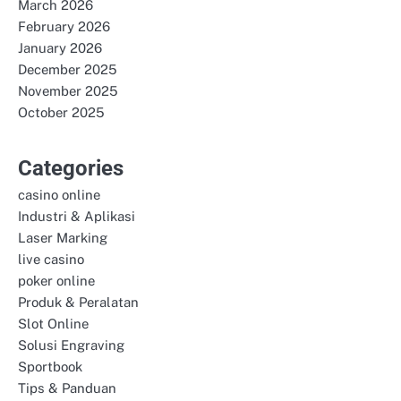
March 2026
February 2026
January 2026
December 2025
November 2025
October 2025
Categories
casino online
Industri & Aplikasi
Laser Marking
live casino
poker online
Produk & Peralatan
Slot Online
Solusi Engraving
Sportbook
Tips & Panduan