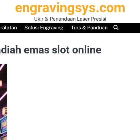
engravingsys.com
Ukir & Penandaan Laser Presisi
ralatan
Solusi Engraving
Tips & Panduan
diah emas slot online