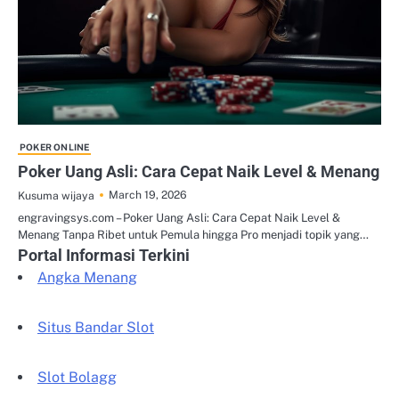
POKER ONLINE
Poker Uang Asli: Cara Cepat Naik Level & Menang
March 19, 2026
Kusuma wijaya
engravingsys.com – Poker Uang Asli: Cara Cepat Naik Level &
Menang Tanpa Ribet untuk Pemula hingga Pro menjadi topik yang…
Portal Informasi Terkini
Angka Menang
Situs Bandar Slot
Slot Bolagg