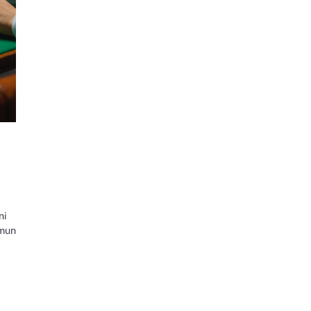
ni
amun