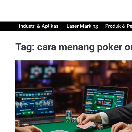
Skip
to
content
Industri & Aplikasi
Laser Marking
Produk & Pe
Tag:
cara menang poker o