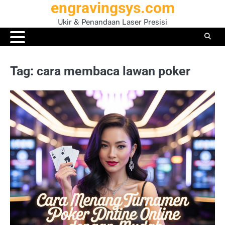
engravingsys.com
Skip
to
Ukir & Penandaan Laser Presisi
content
Tag:
cara membaca lawan poker