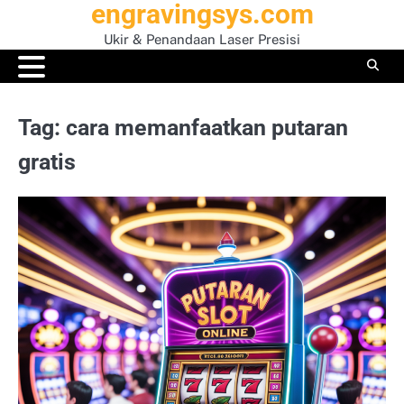
engravingsys.com
Skip
to
Ukir & Penandaan Laser Presisi
content
Tag:
cara memanfaatkan putaran
gratis