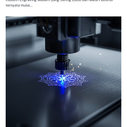
ternyata mulai…