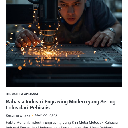
INDUSTRI & APLIKASI
Rahasia Industri Engraving Modern yang Sering
Lolos dari Pebisnis
May 22, 2026
Kusuma wijaya
Fakta Menarik Industri Engraving yang Kini Mulai Meledak Rahasia
Industri Engraving Modern yang Sering Lolos dari Mata Pebisnis