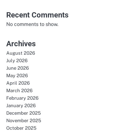
Recent Comments
No comments to show.
Archives
August 2026
July 2026
June 2026
May 2026
April 2026
March 2026
February 2026
January 2026
December 2025
November 2025
October 2025