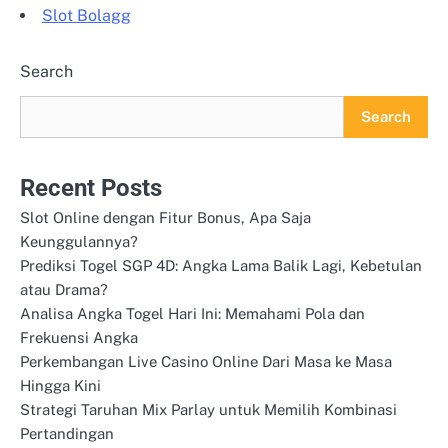
Slot Bolagg
Search
Search
Recent Posts
Slot Online dengan Fitur Bonus, Apa Saja
Keunggulannya?
Prediksi Togel SGP 4D: Angka Lama Balik Lagi, Kebetulan
atau Drama?
Analisa Angka Togel Hari Ini: Memahami Pola dan
Frekuensi Angka
Perkembangan Live Casino Online Dari Masa ke Masa
Hingga Kini
Strategi Taruhan Mix Parlay untuk Memilih Kombinasi
Pertandingan