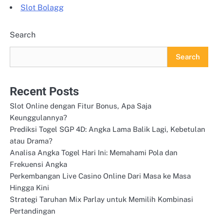
Slot Bolagg
Search
Search
Recent Posts
Slot Online dengan Fitur Bonus, Apa Saja
Keunggulannya?
Prediksi Togel SGP 4D: Angka Lama Balik Lagi, Kebetulan
atau Drama?
Analisa Angka Togel Hari Ini: Memahami Pola dan
Frekuensi Angka
Perkembangan Live Casino Online Dari Masa ke Masa
Hingga Kini
Strategi Taruhan Mix Parlay untuk Memilih Kombinasi
Pertandingan