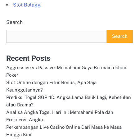
Slot Bolagg
Search
Search
Recent Posts
Aggressive vs Passive: Memahami Gaya Bermain dalam
Poker
Slot Online dengan Fitur Bonus, Apa Saja
Keunggulannya?
Prediksi Togel SGP 4D: Angka Lama Balik Lagi, Kebetulan
atau Drama?
Analisa Angka Togel Hari Ini: Memahami Pola dan
Frekuensi Angka
Perkembangan Live Casino Online Dari Masa ke Masa
Hingga Kini