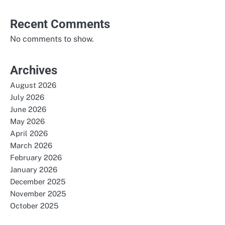
Recent Comments
No comments to show.
Archives
August 2026
July 2026
June 2026
May 2026
April 2026
March 2026
February 2026
January 2026
December 2025
November 2025
October 2025