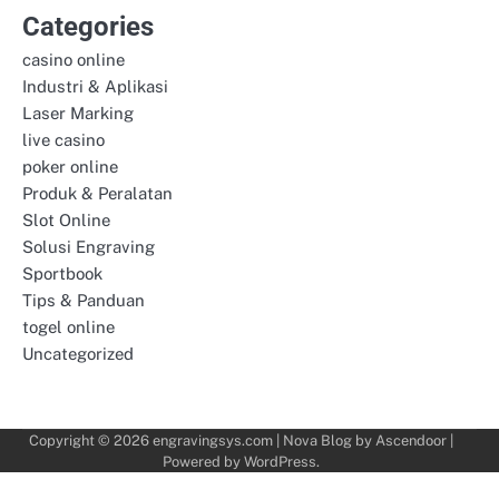
Categories
casino online
Industri & Aplikasi
Laser Marking
live casino
poker online
Produk & Peralatan
Slot Online
Solusi Engraving
Sportbook
Tips & Panduan
togel online
Uncategorized
Copyright © 2026
engravingsys.com
| Nova Blog by
Ascendoor
|
Powered by
WordPress
.