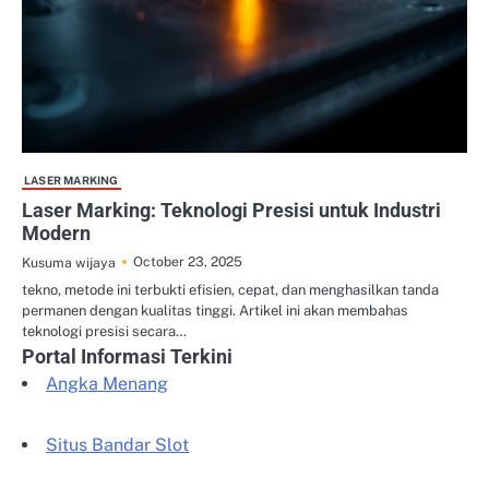
LASER MARKING
Laser Marking: Teknologi Presisi untuk Industri
Modern
October 23, 2025
Kusuma wijaya
tekno, metode ini terbukti efisien, cepat, dan menghasilkan tanda
permanen dengan kualitas tinggi. Artikel ini akan membahas
teknologi presisi secara…
Portal Informasi Terkini
Angka Menang
Situs Bandar Slot