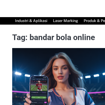
Skip
to
content
Industri & Aplikasi
Laser Marking
Produk & Pe
Tag:
bandar bola online