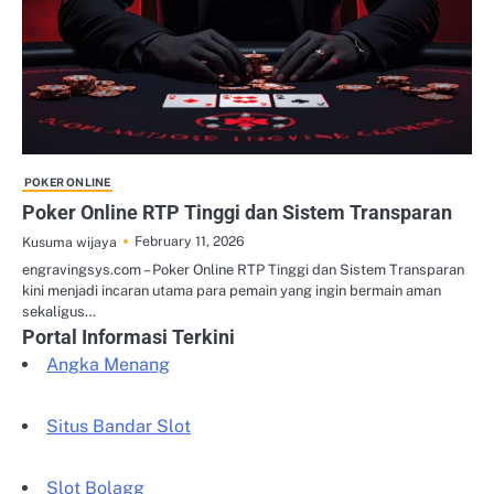
POKER ONLINE
Poker Online RTP Tinggi dan Sistem Transparan
February 11, 2026
Kusuma wijaya
engravingsys.com – Poker Online RTP Tinggi dan Sistem Transparan
kini menjadi incaran utama para pemain yang ingin bermain aman
sekaligus…
Portal Informasi Terkini
Angka Menang
Situs Bandar Slot
Slot Bolagg