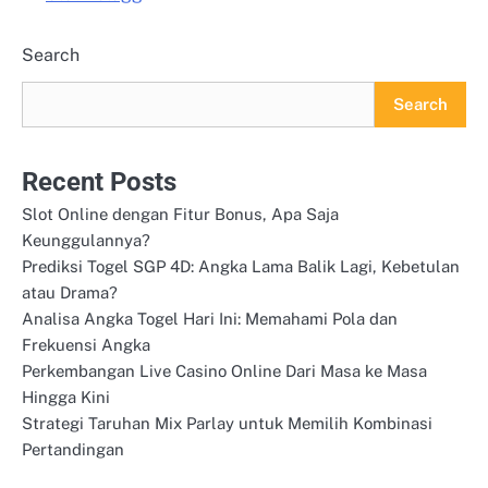
Search
Search
Recent Posts
Slot Online dengan Fitur Bonus, Apa Saja
Keunggulannya?
Prediksi Togel SGP 4D: Angka Lama Balik Lagi, Kebetulan
atau Drama?
Analisa Angka Togel Hari Ini: Memahami Pola dan
Frekuensi Angka
Perkembangan Live Casino Online Dari Masa ke Masa
Hingga Kini
Strategi Taruhan Mix Parlay untuk Memilih Kombinasi
Pertandingan