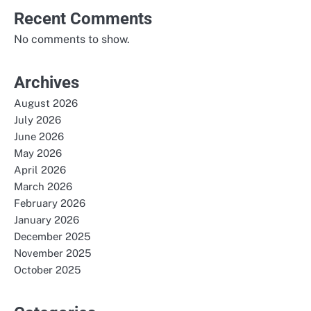
Recent Comments
No comments to show.
Archives
August 2026
July 2026
June 2026
May 2026
April 2026
March 2026
February 2026
January 2026
December 2025
November 2025
October 2025