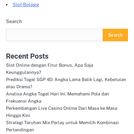
Slot Bolagg
Search
Search
Recent Posts
Slot Online dengan Fitur Bonus, Apa Saja
Keunggulannya?
Prediksi Togel SGP 4D: Angka Lama Balik Lagi, Kebetulan
atau Drama?
Analisa Angka Togel Hari Ini: Memahami Pola dan
Frekuensi Angka
Perkembangan Live Casino Online Dari Masa ke Masa
Hingga Kini
Strategi Taruhan Mix Parlay untuk Memilih Kombinasi
Pertandingan