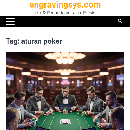
engravingsys.com
Skip
to
Ukir & Penandaan Laser Presisi
content
Tag:
aturan poker