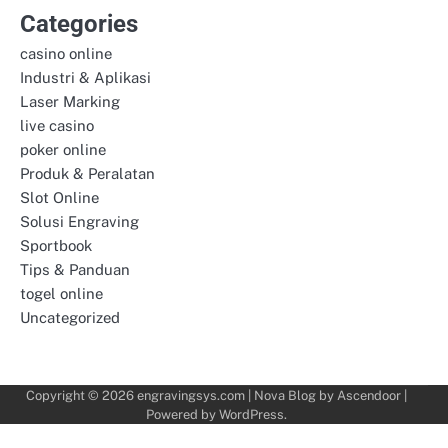
Categories
casino online
Industri & Aplikasi
Laser Marking
live casino
poker online
Produk & Peralatan
Slot Online
Solusi Engraving
Sportbook
Tips & Panduan
togel online
Uncategorized
Copyright © 2026
engravingsys.com
| Nova Blog by
Ascendoor
|
Powered by
WordPress
.