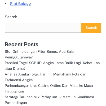
Slot Bolagg
Search
Search
Recent Posts
Slot Online dengan Fitur Bonus, Apa Saja
Keunggulannya?
Prediksi Togel SGP 4D: Angka Lama Balik Lagi, Kebetulan
atau Drama?
Analisa Angka Togel Hari Ini: Memahami Pola dan
Frekuensi Angka
Perkembangan Live Casino Online Dari Masa ke Masa
Hingga Kini
Strategi Taruhan Mix Parlay untuk Memilih Kombinasi
Pertandingan