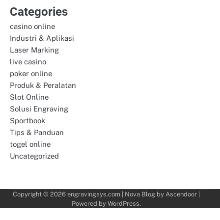
Categories
casino online
Industri & Aplikasi
Laser Marking
live casino
poker online
Produk & Peralatan
Slot Online
Solusi Engraving
Sportbook
Tips & Panduan
togel online
Uncategorized
Copyright © 2026
engravingsys.com
| Nova Blog by
Ascendoor
|
Powered by
WordPress
.