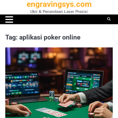
engravingsys.com
Skip
to
Ukir & Penandaan Laser Presisi
content
Tag:
aplikasi poker online