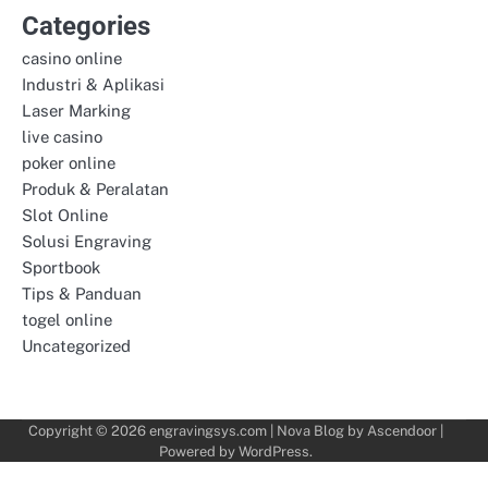
Categories
casino online
Industri & Aplikasi
Laser Marking
live casino
poker online
Produk & Peralatan
Slot Online
Solusi Engraving
Sportbook
Tips & Panduan
togel online
Uncategorized
Copyright © 2026
engravingsys.com
| Nova Blog by
Ascendoor
|
Powered by
WordPress
.