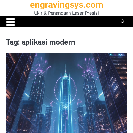
engravingsys.com
Skip
to
Ukir & Penandaan Laser Presisi
content
Tag:
aplikasi modern