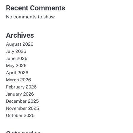
Recent Comments
No comments to show.
Archives
August 2026
July 2026
June 2026
May 2026
April 2026
March 2026
February 2026
January 2026
December 2025
November 2025
October 2025