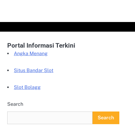
Portal Informasi Terkini
Angka Menang
Situs Bandar Slot
Slot Bolagg
Search
Search