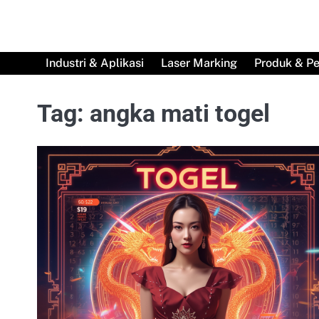
Skip
to
content
Industri & Aplikasi
Laser Marking
Produk & Pe
Tag:
angka mati togel