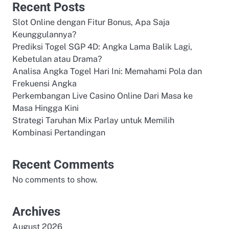
Recent Posts
Slot Online dengan Fitur Bonus, Apa Saja
Keunggulannya?
Prediksi Togel SGP 4D: Angka Lama Balik Lagi,
Kebetulan atau Drama?
Analisa Angka Togel Hari Ini: Memahami Pola dan
Frekuensi Angka
Perkembangan Live Casino Online Dari Masa ke
Masa Hingga Kini
Strategi Taruhan Mix Parlay untuk Memilih
Kombinasi Pertandingan
Recent Comments
No comments to show.
Archives
August 2026