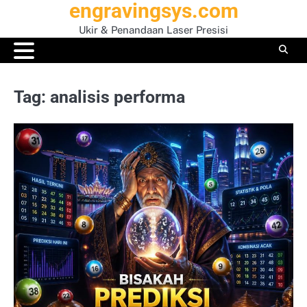
engravingsys.com
Skip
to
Ukir & Penandaan Laser Presisi
content
Tag:
analisis performa