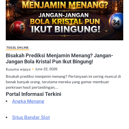
TOGEL ONLINE
Bisakah Prediksi Menjamin Menang? Jangan-
Jangan Bola Kristal Pun Ikut Bingung!
June 22, 2026
Kusuma wijaya
Bisakah prediksi menjamin menang? Pertanyaan ini sering muncul di
benak banyak orang, terutama mereka yang gemar membuat
perkiraan hasil pertandingan,…
Portal Informasi Terkini
Angka Menang
Situs Bandar Slot