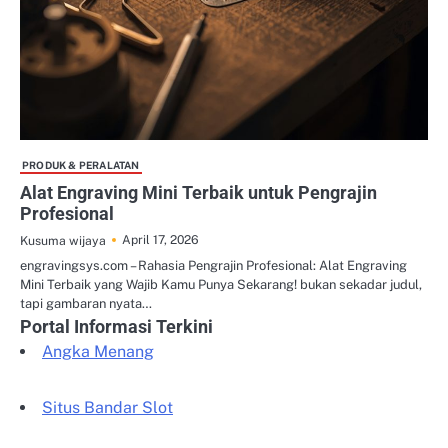
PRODUK & PERALATAN
Alat Engraving Mini Terbaik untuk Pengrajin
Profesional
April 17, 2026
Kusuma wijaya
engravingsys.com – Rahasia Pengrajin Profesional: Alat Engraving
Mini Terbaik yang Wajib Kamu Punya Sekarang! bukan sekadar judul,
tapi gambaran nyata…
Portal Informasi Terkini
Angka Menang
Situs Bandar Slot