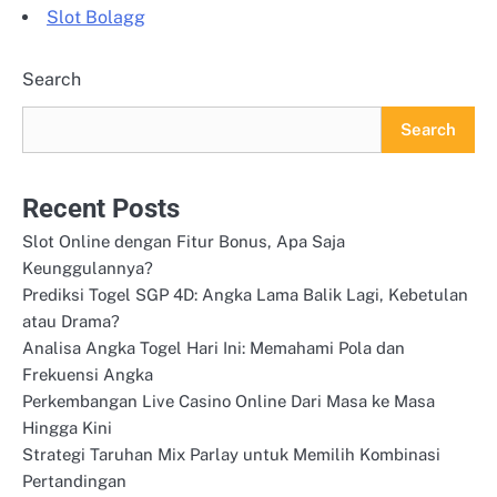
Slot Bolagg
Search
Search
Recent Posts
Slot Online dengan Fitur Bonus, Apa Saja
Keunggulannya?
Prediksi Togel SGP 4D: Angka Lama Balik Lagi, Kebetulan
atau Drama?
Analisa Angka Togel Hari Ini: Memahami Pola dan
Frekuensi Angka
Perkembangan Live Casino Online Dari Masa ke Masa
Hingga Kini
Strategi Taruhan Mix Parlay untuk Memilih Kombinasi
Pertandingan