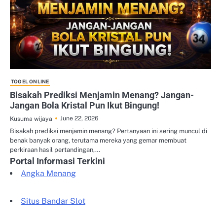
TOGEL ONLINE
Bisakah Prediksi Menjamin Menang? Jangan-
Jangan Bola Kristal Pun Ikut Bingung!
June 22, 2026
Kusuma wijaya
Bisakah prediksi menjamin menang? Pertanyaan ini sering muncul di
benak banyak orang, terutama mereka yang gemar membuat
perkiraan hasil pertandingan,…
Portal Informasi Terkini
Angka Menang
Situs Bandar Slot