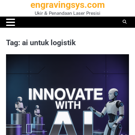
engravingsys.com
Skip
to
Ukir & Penandaan Laser Presisi
content
Tag:
ai untuk logistik