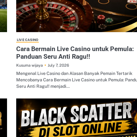
LIVE CASINO
Cara Bermain Live Casino untuk Pemula:
Panduan Seru Anti Ragu!!
July 7, 2026
Kusuma wijaya
Mengenal Live Casino dan Alasan Banyak Pemain Tertarik
Mencobanya Cara Bermain Live Casino untuk Pemula: Pand
Seru Anti Ragu!! menjadi…