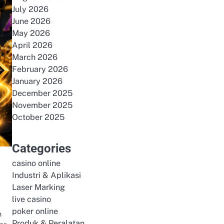
July 2026
June 2026
May 2026
April 2026
March 2026
February 2026
January 2026
December 2025
November 2025
October 2025
Categories
casino online
Industri & Aplikasi
Laser Marking
live casino
poker online
n
Produk & Peralatan