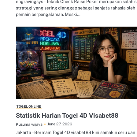
engravingsys – Teknik Check Raise Poker merupakan salah s
strategi yang sering dianggap sebagai senjata rahasia oleh
pemain berpengalaman. Meski…
TOGEL ONLINE
Statistik Harian Togel 4D Visabet88
June 27, 2026
Kusuma wijaya
Jakarta – Bermain Togel 4D visabet88 kini semakin seru dan