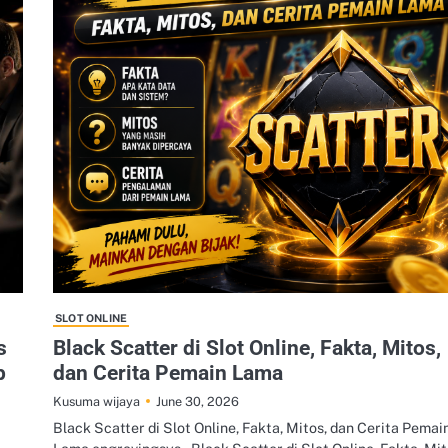
SLOT ONLINE
s
Black Scatter di Slot Online, Fakta, Mitos,
p
dan Cerita Pemain Lama
June 30, 2026
Kusuma wijaya
Black Scatter di Slot Online, Fakta, Mitos, dan Cerita Pemai