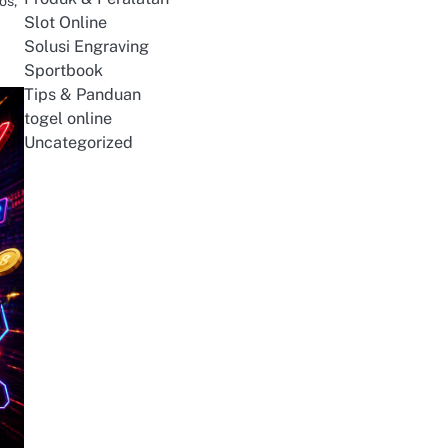
os,
Slot Online
Solusi Engraving
Sportbook
Tips & Panduan
togel online
Uncategorized