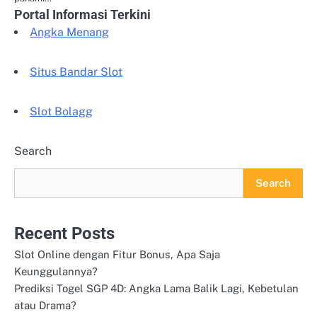
Portal Informasi Terkini
Angka Menang
Situs Bandar Slot
Slot Bolagg
Search
Search
Recent Posts
Slot Online dengan Fitur Bonus, Apa Saja
Keunggulannya?
Prediksi Togel SGP 4D: Angka Lama Balik Lagi, Kebetulan
atau Drama?