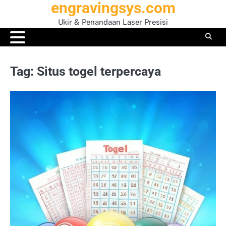
engravingsys.com
Skip
to
Ukir & Penandaan Laser Presisi
content
Tag:
Situs togel terpercaya