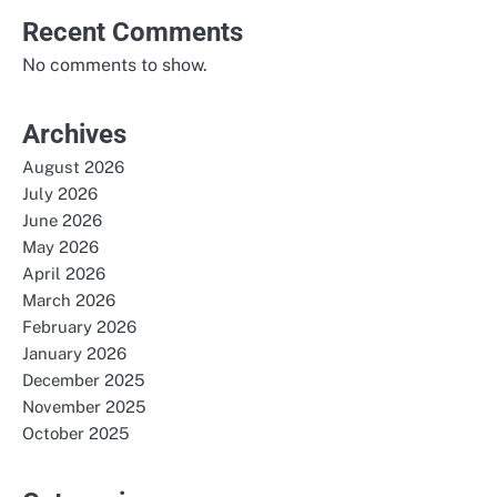
Recent Comments
No comments to show.
Archives
August 2026
July 2026
June 2026
May 2026
April 2026
March 2026
February 2026
January 2026
December 2025
November 2025
October 2025