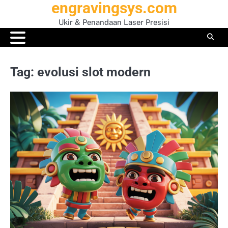
engravingsys.com
Skip
to
Ukir & Penandaan Laser Presisi
content
Tag:
evolusi slot modern